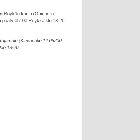
ko
Röykän koulu (Opinpolku
lin pääty 05100 Röykkä klo 18-20
Rajamäki (Kievarintie 14 05200
klo 18-20