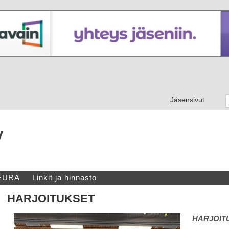
Jäsensivut
y
EURA
Linkit ja hinnasto
HARJOITUKSET
HARJOIT