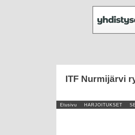
ITF Nurmijärvi r
Etusivu
HARJOITUKSET
S