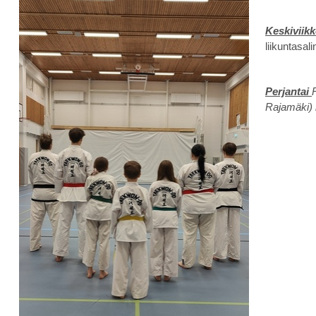
Keskiviik
liikuntasa
Perjantai
Rajamäki) 